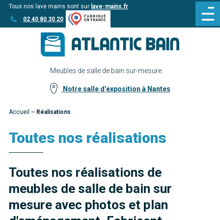
Tous nos lave mains sont sur
lave-mains.fr
Aller
Aller au
02 40 80 30 20
au
contenu
menu
Meubles de salle de bain sur-mesure.
Notre salle d’exposition à Nantes
Accueil
~
Réalisations
Toutes nos réalisations
Toutes nos réalisations de
meubles de salle de bain sur
mesure avec photos et plan