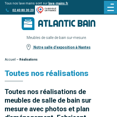
Tous nos lave mains sont sur
lave-mains.fr
Aller
Aller au
02 40 80 30 20
au
contenu
menu
Meubles de salle de bain sur-mesure.
Notre salle d’exposition à Nantes
Accueil
~
Réalisations
Toutes nos réalisations
Toutes nos réalisations de
meubles de salle de bain sur
mesure avec photos et plan