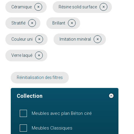
Céramique
Résine solid surface
Stratifié
Brillant
Couleur uni
Imitation minéral
Verre laqué
Réinitialisation des filtres
Collection
Meubles avec plan Béton ciré
Meubles Classiques