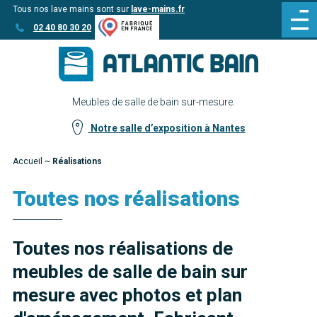
Tous nos lave mains sont sur
lave-mains.fr
Aller
Aller au
02 40 80 30 20
au
contenu
menu
Meubles de salle de bain sur-mesure.
Notre salle d’exposition à Nantes
Accueil
~
Réalisations
Toutes nos réalisations
Toutes nos réalisations de
meubles de salle de bain sur
mesure avec photos et plan