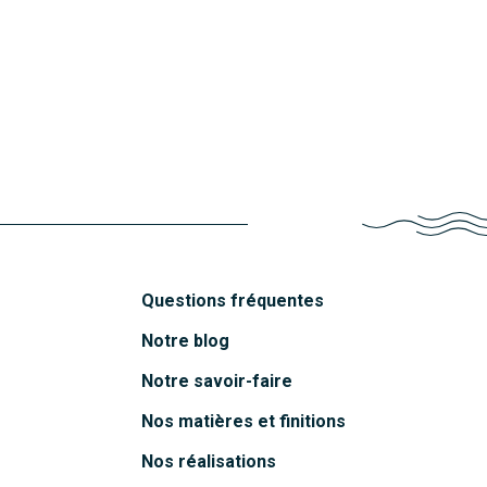
Molène
Chausey
Découvrir
Oléron
Découvrir
Mahé
Découvrir
Funa
Découvrir
Belem
Découvrir
Découvrir
Questions fréquentes
Notre blog
Notre savoir-faire
Nos matières et finitions
Nos réalisations