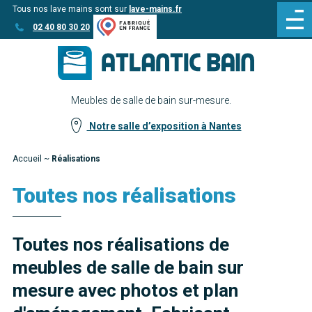
Tous nos lave mains sont sur
lave-mains.fr
Aller
Aller au
02 40 80 30 20
au
contenu
menu
Meubles de salle de bain sur-mesure.
Notre salle d’exposition à Nantes
Accueil
~
Réalisations
Toutes nos réalisations
Toutes nos réalisations de
meubles de salle de bain sur
mesure avec photos et plan