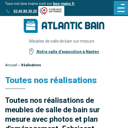
Tous nos lave mains sont sur
lave-mains.fr
Aller
Aller au
02 40 80 30 20
au
contenu
menu
Meubles de salle de bain sur-mesure.
Notre salle d’exposition à Nantes
Accueil
~
Réalisations
Toutes nos réalisations
Toutes nos réalisations de
meubles de salle de bain sur
mesure avec photos et plan