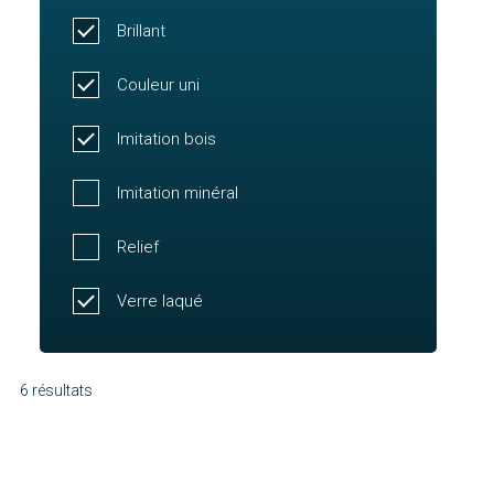
Brillant
Couleur uni
Imitation bois
Imitation minéral
Relief
Verre laqué
6 résultats
Molène
Chausey
Découvrir
Oléron