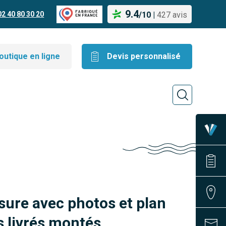
9.4
02 40 80 30 20
/
10
|
427 avis
outique en ligne
Devis personnalisé
sure avec photos et plan
 livrés montés.