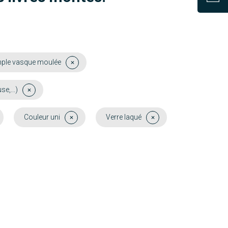
ple vasque moulée
e,...)
Couleur uni
Verre laqué