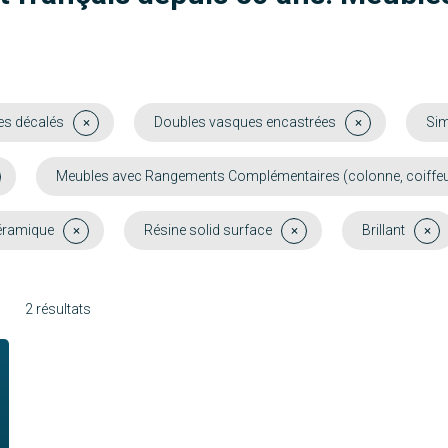
es décalés
Doubles vasques encastrées
Sim
Meubles avec Rangements Complémentaires (colonne, coiffeus
éramique
Résine solid surface
Brillant
2 résultats
Molène
Sophie
Découvrir
Découvrir