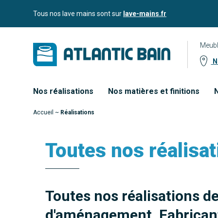
Aller
Aller au
Tous nos lave mains sont sur
lave-mains.fr
au
contenu
menu
Meubl
No
Nos réalisations
Nos matières et finitions
N
Accueil
~
Réalisations
Toutes nos réalisat
Toutes nos réalisations d
d'aménagement. Fabricant