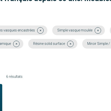
es vasques encastrées
Simple vasque moulée
amique
Résine solid surface
Miroir Simple / 
6 résultats
Molène
Chausey
Mahé
Funa
Découvrir
Découvrir
Découvrir
Découvrir