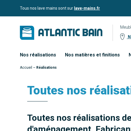
Aller
Aller au
Tous nos lave mains sont sur
lave-mains.fr
au
contenu
menu
Meubl
No
Nos réalisations
Nos matières et finitions
N
Accueil
~
Réalisations
Toutes nos réalisat
Toutes nos réalisations d
d'aménagement. Fabricant