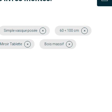
Simple vasque posée
60 < 100 cm
Miroir Tablette
Bois massif
Oléron
Belem
Découvrir
Découvrir