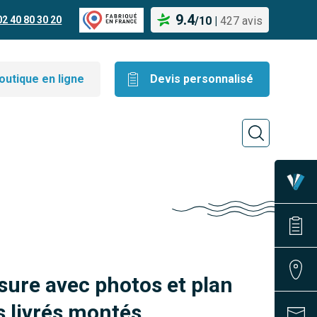
9.4
02 40 80 30 20
/
10
|
427 avis
outique en ligne
Devis personnalisé
sure avec photos et plan
 livrés montés.