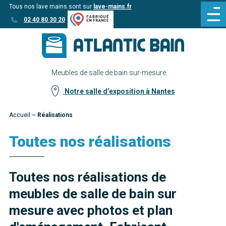
Tous nos lave mains sont sur
lave-mains.fr
Aller
Aller au
02 40 80 30 20
au
contenu
menu
Meubles de salle de bain sur-mesure.
Notre salle d’exposition à Nantes
Accueil
~
Réalisations
Toutes nos réalisations
Toutes nos réalisations de
meubles de salle de bain sur
mesure avec photos et plan