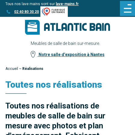
Tous nos lave mains sont sur
lave-mains.fr
Aller
Aller au
02 40 80 30 20
au
contenu
menu
Meubles de salle de bain sur-mesure.
Notre salle d’exposition à Nantes
Accueil
~
Réalisations
Toutes nos réalisations
Toutes nos réalisations de
meubles de salle de bain sur
mesure avec photos et plan