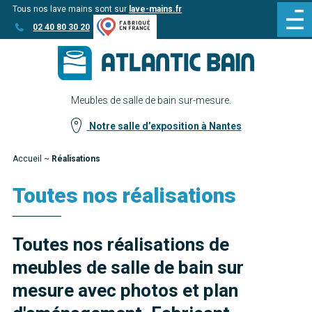
Tous nos lave mains sont sur
lave-mains.fr
Aller
Aller au
02 40 80 30 20
au
contenu
menu
Meubles de salle de bain sur-mesure.
Notre salle d’exposition à Nantes
Accueil
~
Réalisations
Toutes nos réalisations
Toutes nos réalisations de
meubles de salle de bain sur
mesure avec photos et plan