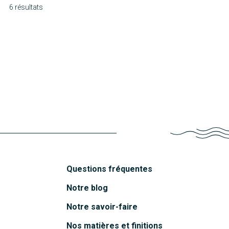
6 résultats
Molène
Chausey
Découvrir
Oléron
Découvrir
Mahé
Découvrir
Funa
Découvrir
Belem
Découvrir
Découvrir
Questions fréquentes
Notre blog
Notre savoir-faire
Nos matières et finitions