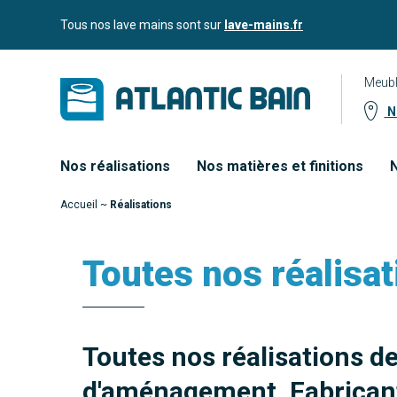
Aller
Aller au
Tous nos lave mains sont sur
lave-mains.fr
au
contenu
menu
Meubl
No
Nos réalisations
Nos matières et finitions
N
Accueil
~
Réalisations
Toutes nos réalisat
Toutes nos réalisations d
d'aménagement. Fabricant