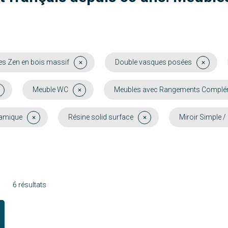
s Zen en bois massif
Double vasques posées
Meuble WC
Meubles avec Rangements Complémen
amique
Résine solid surface
Miroir Simple / 
6 résultats
Molène
Chausey
Mahé
Funa
Découvrir
Découvrir