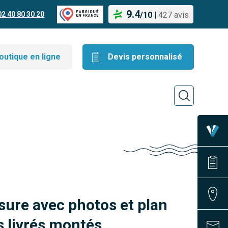
9.4
02 40 80 30 20
/
10
|
427 avis
outique en ligne
Devis personnalisé
sure avec photos et plan
 livrés montés.