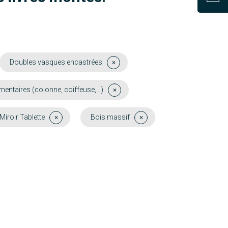
Doubles vasques encastrées
taires (colonne, coiffeuse,...)
Miroir Tablette
Bois massif
Oléron
Belem
Découvrir