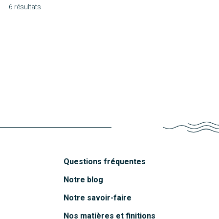
6 résultats
Molène
Chausey
Découvrir
Oléron
Découvrir
Mahé
Découvrir
Funa
Découvrir
Belem
Découvrir
Découvrir
Questions fréquentes
Notre blog
Notre savoir-faire
Nos matières et finitions