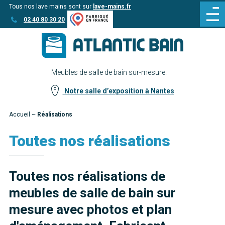
Tous nos lave mains sont sur
lave-mains.fr
Aller
Aller au
02 40 80 30 20
au
contenu
menu
Meubles de salle de bain sur-mesure.
Notre salle d’exposition à Nantes
Accueil
~
Réalisations
Toutes nos réalisations
Toutes nos réalisations de
meubles de salle de bain sur
mesure avec photos et plan