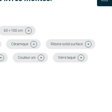
60 < 100 cm
Céramique
Résine solid surface
Couleur uni
Verre laqué
Chausey
Funa
Découvrir
Découvrir