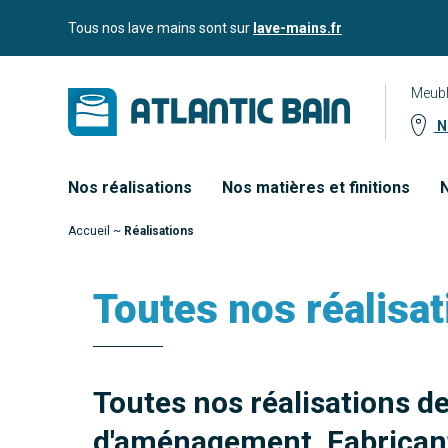
Aller
Aller au
Tous nos lave mains sont sur
lave-mains.fr
au
contenu
menu
Meubl
No
Nos réalisations
Nos matières et finitions
N
Accueil
~
Réalisations
Toutes nos réalisat
Toutes nos réalisations d
d'aménagement. Fabricant