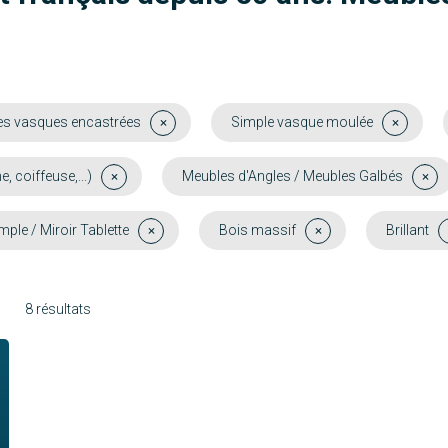
es vasques encastrées
Simple vasque moulée
coiffeuse,...)
Meubles d'Angles / Meubles Galbés
mple / Miroir Tablette
Bois massif
Brillant
8 résultats
Moorea
Molène
Oléron
Mahé
Découvrir
Découvrir
Belem
Crète
Découvrir
Découvrir
Découvrir
Découvrir