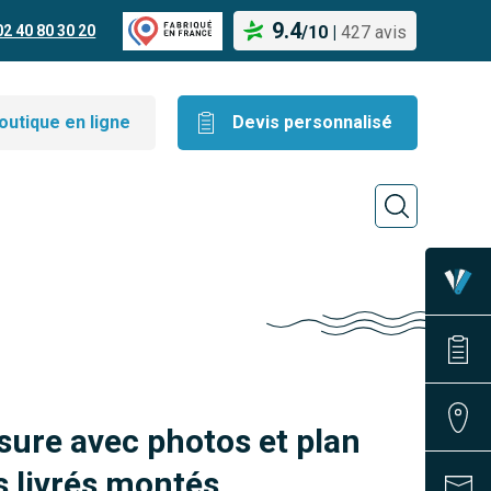
9.4
02 40 80 30 20
/
10
|
427 avis
outique en ligne
Devis personnalisé
sure avec photos et plan
 livrés montés.