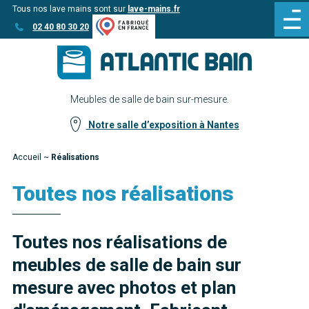
Tous nos lave mains sont sur
lave-mains.fr
Aller
Aller au
02 40 80 30 20
au
contenu
menu
Meubles de salle de bain sur-mesure.
Notre salle d’exposition à Nantes
Accueil
~
Réalisations
Toutes nos réalisations
Toutes nos réalisations de
meubles de salle de bain sur
mesure avec photos et plan