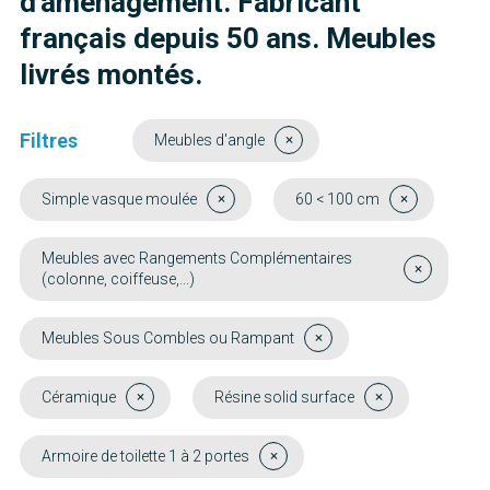
d'aménagement. Fabricant
français depuis 50 ans. Meubles
livrés montés.
Filtres
Meubles d'angle
Simple vasque moulée
60 < 100 cm
Meubles avec Rangements Complémentaires
(colonne, coiffeuse,...)
Meubles Sous Combles ou Rampant
Céramique
Résine solid surface
Armoire de toilette 1 à 2 portes