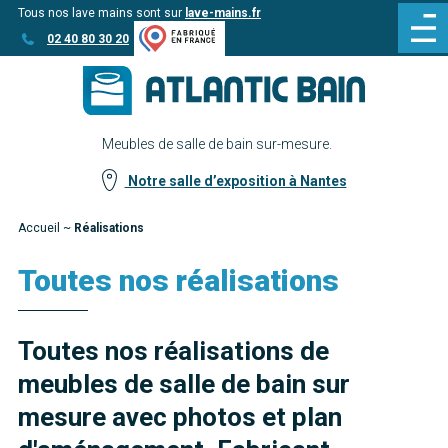
Tous nos lave mains sont sur
lave-mains.fr
Aller
Aller au
02 40 80 30 20
au
contenu
menu
Meubles de salle de bain sur-mesure.
Notre salle d’exposition à Nantes
Accueil
~
Réalisations
Toutes nos réalisations
Toutes nos réalisations de
meubles de salle de bain sur
mesure avec photos et plan