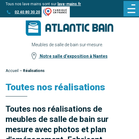
Tous nos lave mains sont sur
lave-mains.fr
Aller
Aller au
02 40 80 30 20
au
contenu
menu
Meubles de salle de bain sur-mesure.
Notre salle d’exposition à Nantes
Accueil
~
Réalisations
Toutes nos réalisations
Toutes nos réalisations de
meubles de salle de bain sur
mesure avec photos et plan