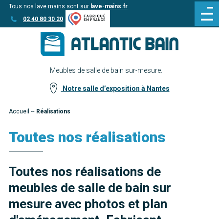
Tous nos lave mains sont sur
lave-mains.fr
Aller
Aller au
02 40 80 30 20
au
contenu
menu
Meubles de salle de bain sur-mesure.
Notre salle d’exposition à Nantes
Accueil
~
Réalisations
Toutes nos réalisations
Toutes nos réalisations de
meubles de salle de bain sur
mesure avec photos et plan