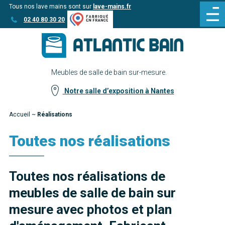
Tous nos lave mains sont sur
lave-mains.fr
Aller
Aller au
02 40 80 30 20
au
contenu
menu
Meubles de salle de bain sur-mesure.
Notre salle d’exposition à Nantes
Accueil
~
Réalisations
Toutes nos réalisations
Toutes nos réalisations de
meubles de salle de bain sur
mesure avec photos et plan