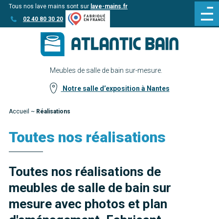
Tous nos lave mains sont sur
lave-mains.fr
Aller
Aller au
02 40 80 30 20
au
contenu
menu
Meubles de salle de bain sur-mesure.
Notre salle d’exposition à Nantes
Accueil
~
Réalisations
Toutes nos réalisations
Toutes nos réalisations de
meubles de salle de bain sur
mesure avec photos et plan