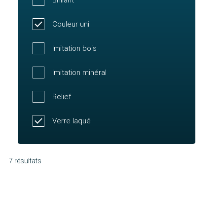
Couleur uni
Imitation bois
Imitation minéral
Relief
Verre laqué
7 résultats
Molène
Nolan
Découvrir
Paul
Découvrir
Ouessant
Découvrir