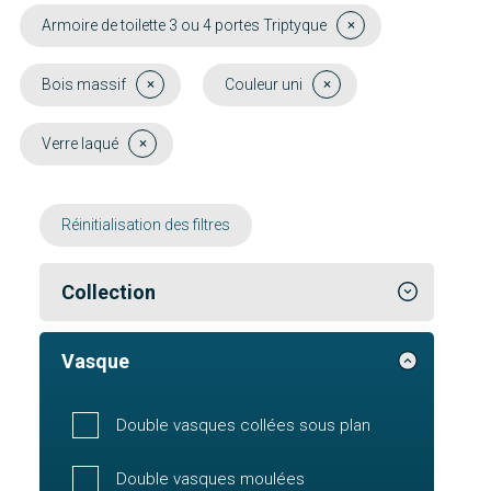
Armoire de toilette 3 ou 4 portes Triptyque
Bois massif
Couleur uni
Verre laqué
Réinitialisation des filtres
Collection
Vasque
Double vasques collées sous plan
Double vasques moulées