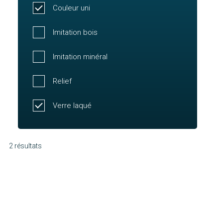
Couleur uni
Imitation bois
Imitation minéral
Relief
Verre laqué
2 résultats
Bermudes
Molène
Découvrir
Découvrir