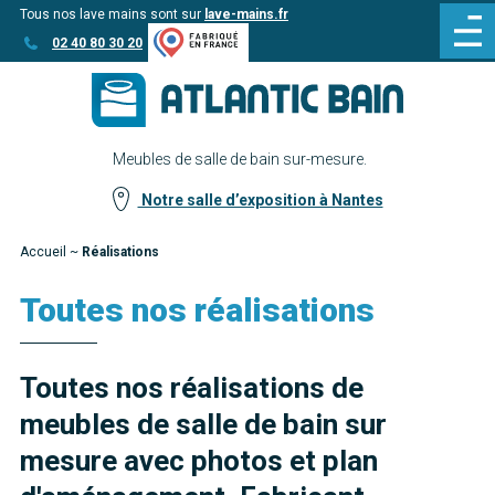
Tous nos lave mains sont sur
lave-mains.fr
Aller
Aller au
02 40 80 30 20
au
contenu
menu
Meubles de salle de bain sur-mesure.
Notre salle d’exposition à Nantes
Accueil
~
Réalisations
Toutes nos réalisations
Toutes nos réalisations de
meubles de salle de bain sur
mesure avec photos et plan