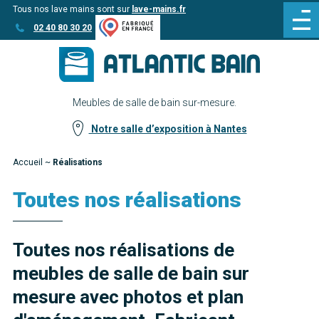
Tous nos lave mains sont sur
lave-mains.fr
Aller
Aller au
02 40 80 30 20
au
contenu
menu
Meubles de salle de bain sur-mesure.
Notre salle d’exposition à Nantes
Accueil
~
Réalisations
Toutes nos réalisations
Toutes nos réalisations de
meubles de salle de bain sur
mesure avec photos et plan