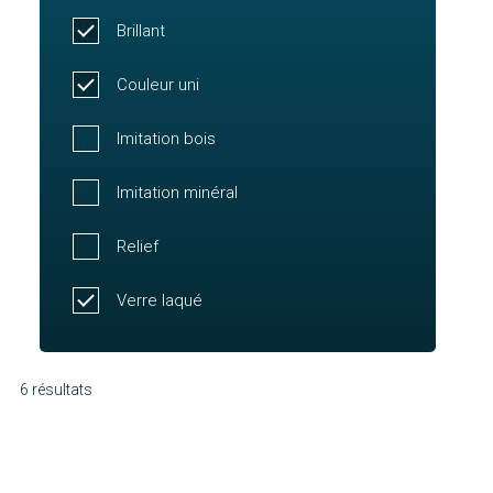
Brillant
Couleur uni
Imitation bois
Imitation minéral
Relief
Verre laqué
6 résultats
Molène
Chausey
Découvrir
Oléron