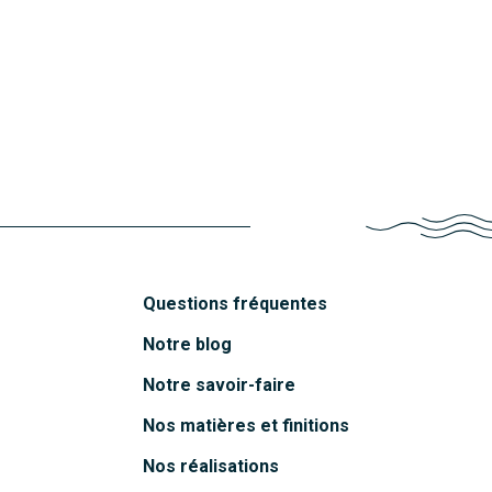
Molène
Chausey
Découvrir
Oléron
Découvrir
Mahé
Découvrir
Funa
Découvrir
Belem
Découvrir
Découvrir
Questions fréquentes
Notre blog
Notre savoir-faire
Nos matières et finitions
Nos réalisations