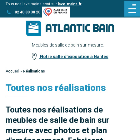
Tous nos lave mains sont sur
lave-mains.fr
Aller
Aller au
02 40 80 30 20
au
contenu
menu
Meubles de salle de bain sur-mesure.
Notre salle d’exposition à Nantes
Accueil
~
Réalisations
Toutes nos réalisations
Toutes nos réalisations de
meubles de salle de bain sur
mesure avec photos et plan