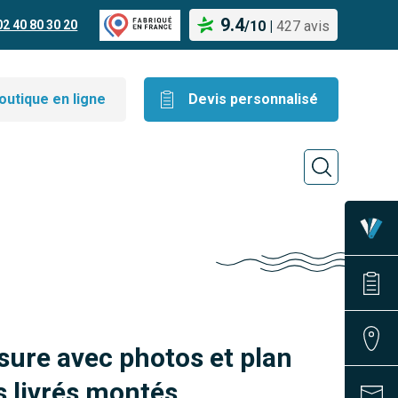
9.4
02 40 80 30 20
/
10
|
427 avis
outique en ligne
Devis personnalisé
sure avec photos et plan
 livrés montés.