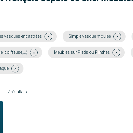
es vasques encastrées
Simple vasque moulée
coiffeuse,...)
Meubles sur Pieds ou Plinthes
laqué
2 résultats
Bermudes
Molène
Découvrir
Découvrir