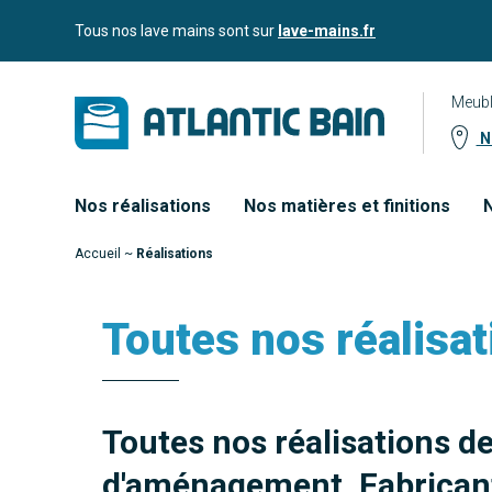
Aller
Aller au
Tous nos lave mains sont sur
lave-mains.fr
au
contenu
menu
Meubl
No
Nos réalisations
Nos matières et finitions
N
Accueil
~
Réalisations
Toutes nos réalisat
Toutes nos réalisations d
d'aménagement. Fabricant