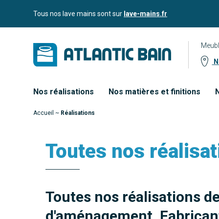
Aller
Aller au
Tous nos lave mains sont sur
lave-mains.fr
au
contenu
menu
Meubl
No
Nos réalisations
Nos matières et finitions
N
Accueil
~
Réalisations
Toutes nos réalisat
Toutes nos réalisations d
d'aménagement. Fabricant