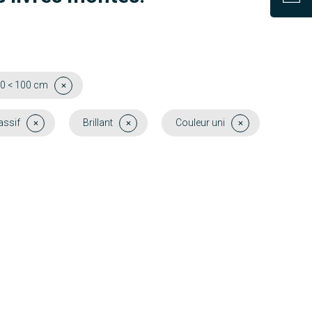
0 < 100 cm
assif
Brillant
Couleur uni