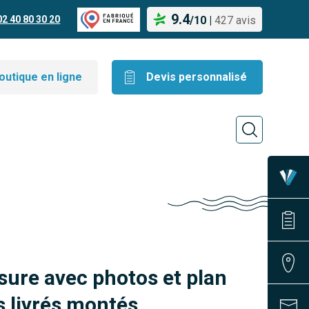
9.4
02 40 80 30 20
/
10
|
427 avis
outique en ligne
Devis personnalisé
sure avec photos et plan
 livrés montés.