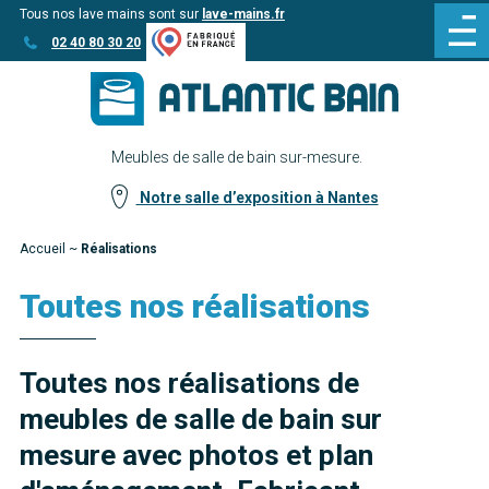
Tous nos lave mains sont sur
lave-mains.fr
Aller
Aller au
02 40 80 30 20
au
contenu
menu
Meubles de salle de bain sur-mesure.
Notre salle d’exposition à Nantes
Accueil
~
Réalisations
Toutes nos réalisations
Toutes nos réalisations de
meubles de salle de bain sur
mesure avec photos et plan