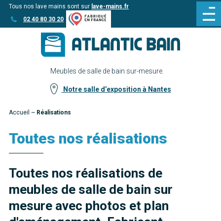
Tous nos lave mains sont sur
lave-mains.fr
Aller
Aller au
02 40 80 30 20
au
contenu
menu
Meubles de salle de bain sur-mesure.
Notre salle d’exposition à Nantes
Accueil
~
Réalisations
Toutes nos réalisations
Toutes nos réalisations de
meubles de salle de bain sur
mesure avec photos et plan