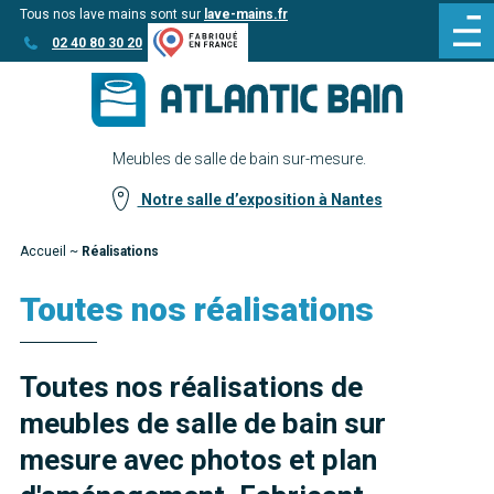
Tous nos lave mains sont sur
lave-mains.fr
Aller
Aller au
02 40 80 30 20
au
contenu
menu
Meubles de salle de bain sur-mesure.
Notre salle d’exposition à Nantes
Accueil
~
Réalisations
Toutes nos réalisations
Toutes nos réalisations de
meubles de salle de bain sur
mesure avec photos et plan