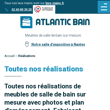
Tous nos lave mains sont sur
lave-mains.fr
Aller
Aller au
02 40 80 30 20
au
contenu
menu
Meubles de salle de bain sur-mesure.
Notre salle d’exposition à Nantes
Accueil
~
Réalisations
Toutes nos réalisations
Toutes nos réalisations de
meubles de salle de bain sur
mesure avec photos et plan