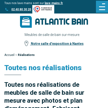
Tous nos lave mains sont sur
lave-mains.fr
Aller
Aller au
02 40 80 30 20
au
contenu
menu
Meubles de salle de bain sur-mesure.
Notre salle d’exposition à Nantes
Accueil
~
Réalisations
Toutes nos réalisations
Toutes nos réalisations de
meubles de salle de bain sur
mesure avec photos et plan