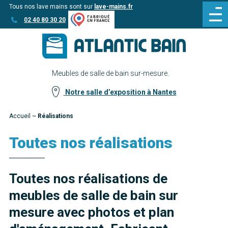
Tous nos lave mains sont sur
lave-mains.fr
Aller
Aller au
02 40 80 30 20
au
contenu
menu
Meubles de salle de bain sur-mesure.
Notre salle d’exposition à Nantes
Accueil
~
Réalisations
Toutes nos réalisations
Toutes nos réalisations de
meubles de salle de bain sur
mesure avec photos et plan