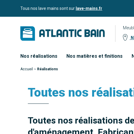
Aller
Aller au
Tous nos lave mains sont sur
lave-mains.fr
au
contenu
menu
Meubl
No
Nos réalisations
Nos matières et finitions
N
Accueil
~
Réalisations
Toutes nos réalisat
Toutes nos réalisations d
d'aménagement. Fabricant