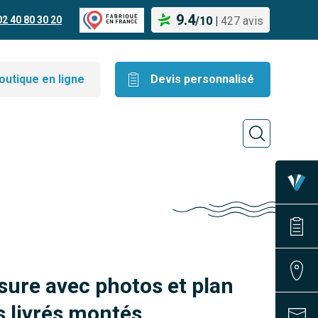
9.4
02 40 80 30 20
/
10
|
427 avis
outique en ligne
Devis personnalisé
sure avec photos et plan
 livrés montés.