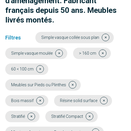
d'aménagement. Fabricant
français depuis 50 ans. Meubles
livrés montés.
Filtres
Simple vasque collée sous plan
Simple vasque moulée
> 160 cm
60 < 100 cm
Meubles sur Pieds ou Plinthes
Bois massif
Résine solid surface
Stratifié
Stratifié Compact