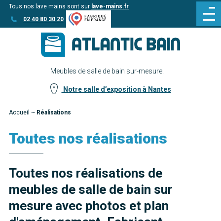
Tous nos lave mains sont sur
lave-mains.fr
Aller
Aller au
02 40 80 30 20
au
contenu
menu
Meubles de salle de bain sur-mesure.
Notre salle d’exposition à Nantes
Accueil
~
Réalisations
Toutes nos réalisations
Toutes nos réalisations de
meubles de salle de bain sur
mesure avec photos et plan