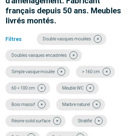
d'aménagement. Fabricant
français depuis 50 ans. Meubles
livrés montés.
Filtres
Double vasques moulées
Doubles vasques encastrées
Simple vasque moulée
> 160 cm
60 < 100 cm
Meuble WC
Bois massif
Marbre naturel
Résine solid surface
Stratifié