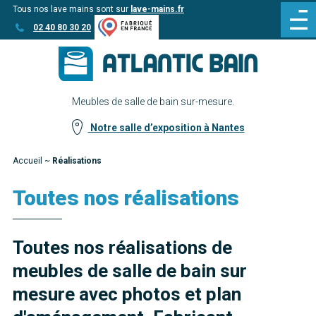
Tous nos lave mains sont sur
lave-mains.fr
Aller
Aller au
02 40 80 30 20
au
contenu
menu
Meubles de salle de bain sur-mesure.
Notre salle d’exposition à Nantes
Accueil
~
Réalisations
Toutes nos réalisations
Toutes nos réalisations de
meubles de salle de bain sur
mesure avec photos et plan