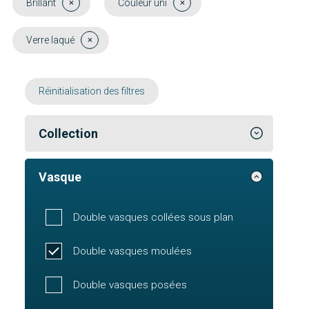
Brillant
Couleur uni
Verre laqué
Réinitialisation des filtres
Collection
Vasque
Double vasques collées sous plan
Double vasques moulées
Double vasques posées