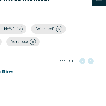
euble WC
Bois massif
Verre laqué
Page 1 sur 1
 filtres
.