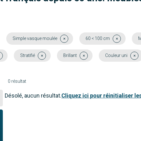
Simple vasque moulée
60 < 100 cm
M
Stratifié
Brillant
Couleur uni
0 résultat
Désolé, aucun résultat.
Cliquez ici pour réinitialiser les