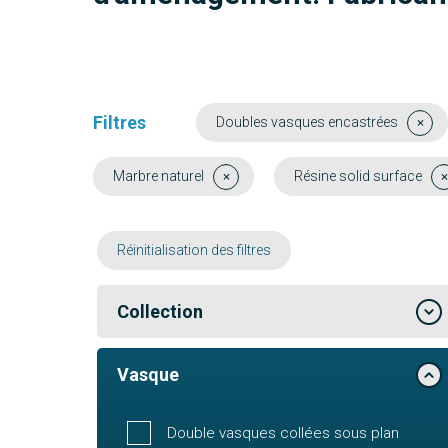
Filtres
Doubles vasques encastrées
Marbre naturel
Résine solid surface
Réinitialisation des filtres
Collection
Vasque
Double vasques collées sous plan