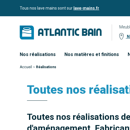
Aller
Aller au
Tous nos lave mains sont sur
lave-mains.fr
au
contenu
menu
Meubl
No
Nos réalisations
Nos matières et finitions
N
Accueil
~
Réalisations
Toutes nos réalisat
Toutes nos réalisations d
d'aménagement. Fabricant