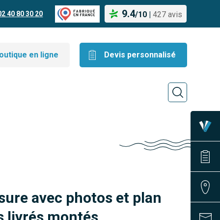
9.4
02 40 80 30 20
/
10
|
427 avis
outique en ligne
Devis personnalisé
sure avec photos et plan
 livrés montés.