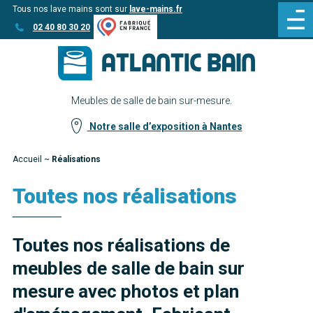
Tous nos lave mains sont sur
lave-mains.fr
Aller
Aller au
02 40 80 30 20
au
contenu
menu
Meubles de salle de bain sur-mesure.
Notre salle d’exposition à Nantes
Accueil
~
Réalisations
Toutes nos réalisations
Toutes nos réalisations de
meubles de salle de bain sur
mesure avec photos et plan