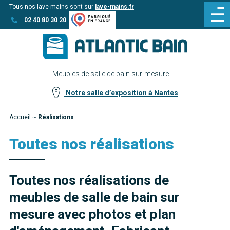
Tous nos lave mains sont sur
lave-mains.fr
Aller
Aller au
02 40 80 30 20
au
contenu
menu
Meubles de salle de bain sur-mesure.
Notre salle d’exposition à Nantes
Accueil
~
Réalisations
Toutes nos réalisations
Toutes nos réalisations de
meubles de salle de bain sur
mesure avec photos et plan