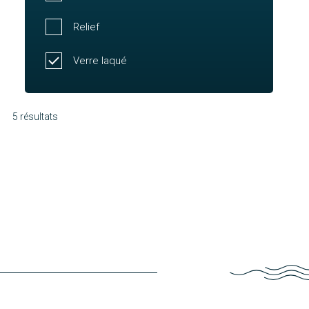
Relief
Verre laqué
5 résultats
Malaga
Arthur
Découvrir
Urbain
Découvrir
Lucie
Découvrir
Axel
Découvrir
Découvrir