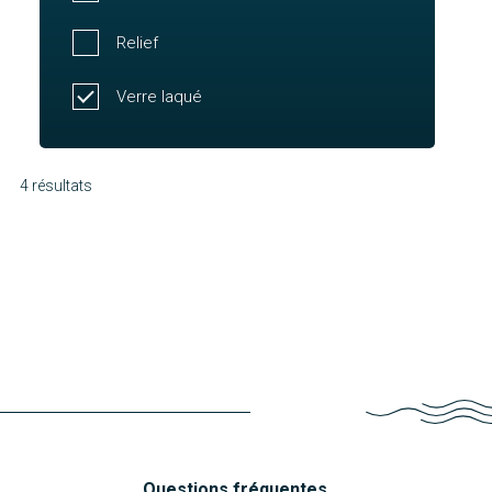
Relief
Verre laqué
4 résultats
Mélissa
Noirmoutier
Découvrir
Houat
Découvrir
Asmara
Découvrir
Découvrir
Questions fréquentes