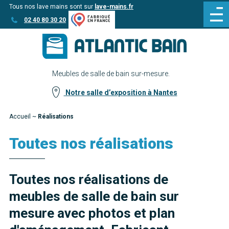
Tous nos lave mains sont sur
lave-mains.fr
Aller
Aller au
02 40 80 30 20
au
contenu
menu
Meubles de salle de bain sur-mesure.
Notre salle d’exposition à Nantes
Accueil
~
Réalisations
Toutes nos réalisations
Toutes nos réalisations de
meubles de salle de bain sur
mesure avec photos et plan