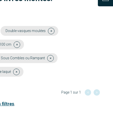
Double vasques moulées
 100 cm
 Sous Combles ou Rampant
e laqué
Page 1 sur 1
 filtres
.