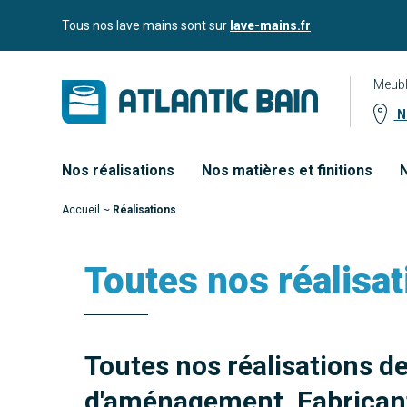
Aller
Aller au
Tous nos lave mains sont sur
lave-mains.fr
au
contenu
menu
Meubl
No
Nos réalisations
Nos matières et finitions
N
Accueil
~
Réalisations
Toutes nos réalisat
Toutes nos réalisations d
d'aménagement. Fabricant