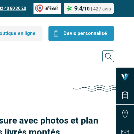
9.4
02 40 80 30 20
/
10
|
427 avis
outique en ligne
Devis personnalisé
sure avec photos et plan
 livrés montés.