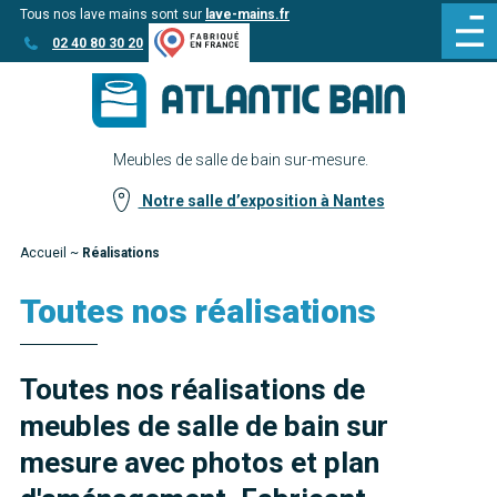
Tous nos lave mains sont sur
lave-mains.fr
Aller
Aller au
02 40 80 30 20
au
contenu
menu
Meubles de salle de bain sur-mesure.
Notre salle d’exposition à Nantes
Accueil
~
Réalisations
Toutes nos réalisations
Toutes nos réalisations de
meubles de salle de bain sur
mesure avec photos et plan