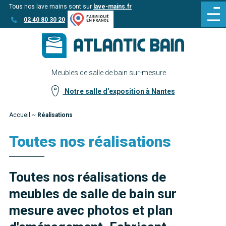
Tous nos lave mains sont sur
lave-mains.fr
Aller
Aller au
02 40 80 30 20
au
contenu
menu
Meubles de salle de bain sur-mesure.
Notre salle d’exposition à Nantes
Accueil
~
Réalisations
Toutes nos réalisations
Toutes nos réalisations de
meubles de salle de bain sur
mesure avec photos et plan