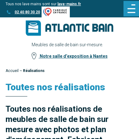
Tous nos lave mains sont sur
lave-mains.fr
Aller
Aller au
02 40 80 30 20
au
contenu
menu
Meubles de salle de bain sur-mesure.
Notre salle d’exposition à Nantes
Accueil
~
Réalisations
Toutes nos réalisations
Toutes nos réalisations de
meubles de salle de bain sur
mesure avec photos et plan