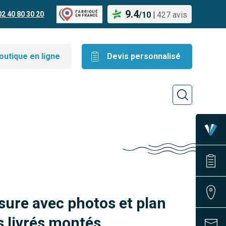
9.4
02 40 80 30 20
/
10
|
427 avis
outique en ligne
Devis personnalisé
sure avec photos et plan
 livrés montés.