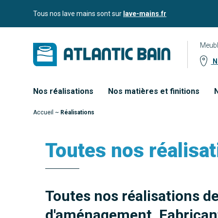
Aller
Aller au
Tous nos lave mains sont sur
lave-mains.fr
au
contenu
menu
Meubl
No
Nos réalisations
Nos matières et finitions
N
Accueil
~
Réalisations
Toutes nos réalisat
Toutes nos réalisations d
d'aménagement. Fabricant