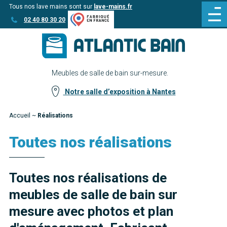
Tous nos lave mains sont sur
lave-mains.fr
Aller
Aller au
02 40 80 30 20
au
contenu
menu
Meubles de salle de bain sur-mesure.
Notre salle d’exposition à Nantes
Accueil
~
Réalisations
Toutes nos réalisations
Toutes nos réalisations de
meubles de salle de bain sur
mesure avec photos et plan