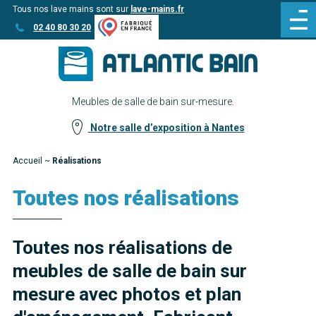
Tous nos lave mains sont sur
lave-mains.fr
Aller
Aller au
02 40 80 30 20
au
contenu
menu
Meubles de salle de bain sur-mesure.
Notre salle d’exposition à Nantes
Accueil
~
Réalisations
Toutes nos réalisations
Toutes nos réalisations de
meubles de salle de bain sur
mesure avec photos et plan