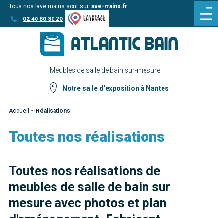
Tous nos lave mains sont sur
lave-mains.fr
Aller
Aller au
02 40 80 30 20
au
contenu
menu
Meubles de salle de bain sur-mesure.
Notre salle d’exposition à Nantes
Accueil
~
Réalisations
Toutes nos réalisations
Toutes nos réalisations de
meubles de salle de bain sur
mesure avec photos et plan