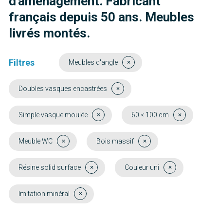
d'aménagement. Fabricant
français depuis 50 ans. Meubles
livrés montés.
Filtres
Meubles d'angle
Doubles vasques encastrées
Simple vasque moulée
60 < 100 cm
Meuble WC
Bois massif
Résine solid surface
Couleur uni
Imitation minéral