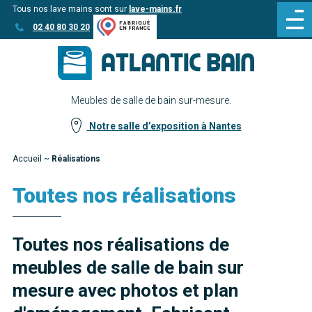
Tous nos lave mains sont sur
lave-mains.fr
Aller
Aller au
02 40 80 30 20
au
contenu
menu
Meubles de salle de bain sur-mesure.
Notre salle d’exposition à Nantes
Accueil
~
Réalisations
Toutes nos réalisations
Toutes nos réalisations de
meubles de salle de bain sur
mesure avec photos et plan