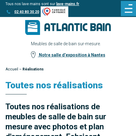
Tous nos lave mains sont sur
lave-mains.fr
Aller
Aller au
02 40 80 30 20
au
contenu
menu
Meubles de salle de bain sur-mesure.
Notre salle d’exposition à Nantes
Accueil
~
Réalisations
Toutes nos réalisations
Toutes nos réalisations de
meubles de salle de bain sur
mesure avec photos et plan