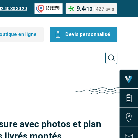
9.4
02 40 80 30 20
/
10
|
427 avis
outique en ligne
Devis personnalisé
sure avec photos et plan
 livrés montés.