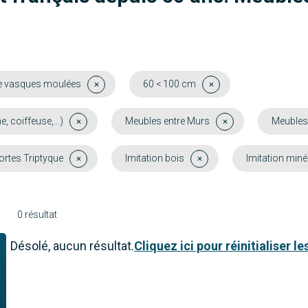
e vasques moulées
60 < 100 cm
coiffeuse,...)
Meubles entre Murs
Meubles
portes Triptyque
Imitation bois
Imitation miné
0 résultat
Désolé, aucun résultat.
Cliquez ici pour réinitialiser les