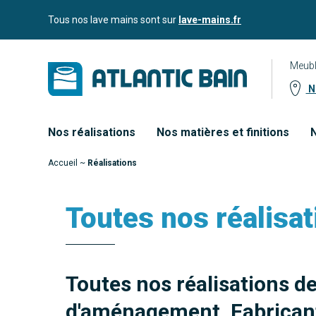
Aller
Aller au
Tous nos lave mains sont sur
lave-mains.fr
au
contenu
menu
Meubl
No
Nos réalisations
Nos matières et finitions
N
Accueil
~
Réalisations
Toutes nos réalisat
Toutes nos réalisations d
d'aménagement. Fabricant