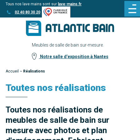
Tous nos lave mains sont sur
lave-mains.fr
Aller
Aller au
02 40 80 30 20
au
contenu
menu
Meubles de salle de bain sur-mesure.
Notre salle d’exposition à Nantes
Accueil
~
Réalisations
Toutes nos réalisations
Toutes nos réalisations de
meubles de salle de bain sur
mesure avec photos et plan